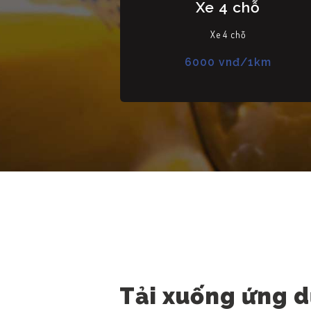
Xe 4 chỗ
Xe 4 chỗ
TRANG CHỦ
6000 vnđ/1km
GIỚI THIỆU
ĐẶT XE
ĐÁNH GIÁ
TIN TỨC
LIÊN HỆ
Tải xuống ứng 