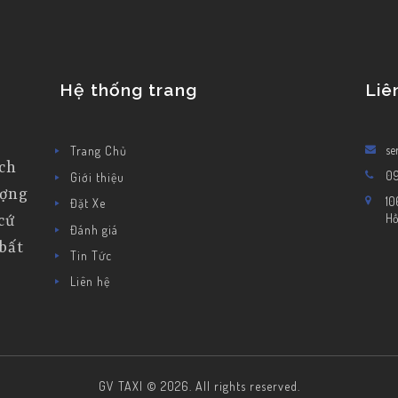
Hệ thống trang
Liê
se
Trang Chủ
ịch
0
Giới thiệu
ượng
10
Đặt Xe
Hồ
cứ
Đánh giá
bất
Tin Tức
Liên hệ
GV TAXI © 2026. All rights reserved.