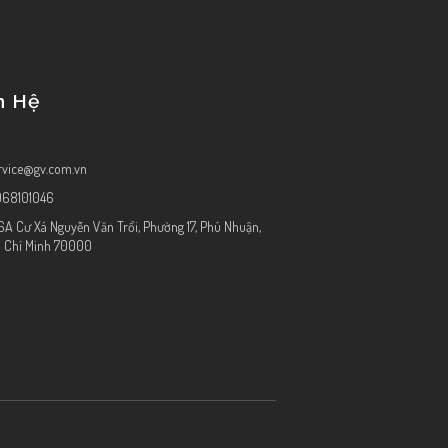
n Hệ
rvice@gv.com.vn
968101046
6A Cư Xá Nguyễn Văn Trổi, Phường 17, Phú Nhuận,
 Chí Minh 70000