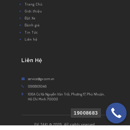
Trang Chủ
Giới thiệu
Đặt Xe
Đánh giá
Tin Tức
Liên hệ
Liên Hệ
service@gv.com.vn
0968101046
106A Cư Xá Nguyễn Văn Trổi, Phường 17, Phú Nhuận,
Hồ Chí Minh 70000
19008683
GV TAXI © 2026. All rights reserved.