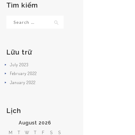
Tìm kiếm
Search
for:
Lữu trữ
July
2023
February
2022
January
2022
Lịch
August 2026
M
T
W
T
F
S
S