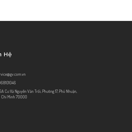
n Hệ
rvice@gv.com.vn
968101046
6A Cư Xá Nguyễn Văn Trổi, Phường 17, Phú Nhuận,
 Chí Minh 70000