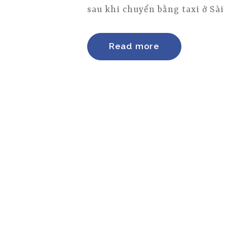
sau khi chuyển bằng taxi ở Sài
Read more
TRANG CHỦ
GIỚI THIỆU
ĐẶT XE
ĐÁNH GIÁ
TIN TỨC
LIÊN HỆ