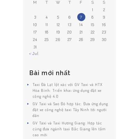
M
T
W
T
F
S
S
1
2
3
4
5
6
7
8
9
10
11
12
13
14
15
16
17
18
19
20
21
22
23
24
25
26
27
28
29
30
31
TRANG CHỦ
« Jul
GIỚI THIỆU
Bài mới nhất
ĐẶT XE
Taxi Đà Lạt lột xác với GV Taxi và HTX
ĐÁNH GIÁ
Hòa Bình: Triển khai ứng dụng đặt xe
công nghệ 4.0
TIN TỨC
GV Taxi và Sao Đỏ hợp tác: Đưa ứng dụng
LIÊN HỆ
đặt xe công nghệ taxi Tây Ninh tới ngưới
dân
GV Taxi và Taxi Hương Giang: Hợp tác
cùng đưa ngành taxi Bắc Giang lên tầm
cao mới