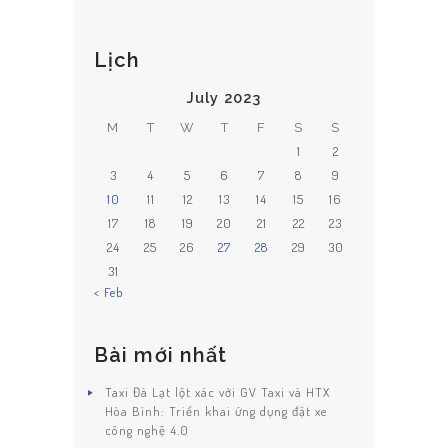
TRANG CHỦ
Lịch
GIỚI THIỆU
ĐẶT XE
July 2023
M
T
W
T
F
S
S
ĐÁNH GIÁ
1
2
TIN TỨC
3
4
5
6
7
8
9
10
11
12
13
14
15
16
LIÊN HỆ
17
18
19
20
21
22
23
24
25
26
27
28
29
30
31
« Feb
Bài mới nhất
Taxi Đà Lạt lột xác với GV Taxi và HTX
Hòa Bình: Triển khai ứng dụng đặt xe
công nghệ 4.0