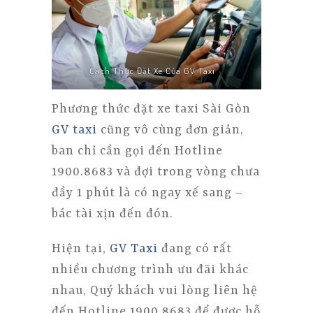
TRANG CHỦ
GIỚI THIỆU
ĐẶT XE
Cách Thức Đặt Xe Của GV Taxi
ĐÁNH GIÁ
Phương thức đặt xe taxi Sài Gòn
TIN TỨC
GV taxi
cũng vô cùng đơn giản,
LIÊN HỆ
ban chỉ cần gọi đến Hotline
1900.8683 và đợi trong vòng chưa
đầy 1 phút là có ngay xế sang –
bác tài xịn đến đón.
Hiện tại,
GV Taxi
đang có rất
nhiều chương trình ưu đãi khác
nhau, Quý khách vui lòng liên hệ
đến Hotline 1900.8683 để được hỗ