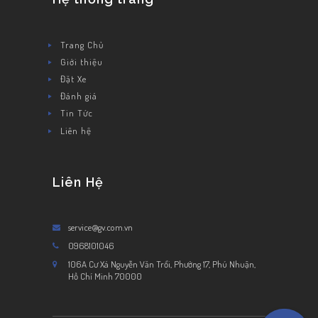
Trang Chủ
Giới thiệu
Đặt Xe
Đánh giá
Tin Tức
Liên hệ
Liên Hệ
service@gv.com.vn
0968101046
106A Cư Xá Nguyễn Văn Trổi, Phường 17, Phú Nhuận,
Hồ Chí Minh 70000